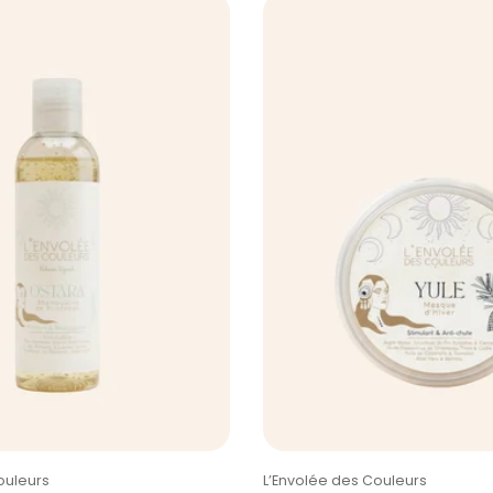
c
t
i
o
n
:
Taper:
ouleurs
L’Envolée des Couleurs