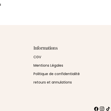
a
Informations
CGV
Mentions Légales
Politique de confidentialité
retours et annulations
Facebook
Instag
TIC