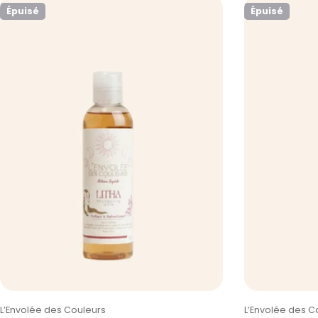
Épuisé
Épuisé
Taper:
Taper:
L’Envolée des Couleurs
L’Envolée des C