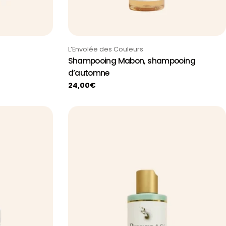
Taper:
L’Envolée des Couleurs
Shampooing Mabon, shampooing
d’automne
Prix
24,00€
habituel