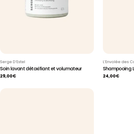
Taper:
Taper:
Serge D’Estel
L’Envolée des C
Soin lavant détoxifiant et volumateur
Shampooing 
Prix
29,00€
Prix
24,00€
habituel
habituel