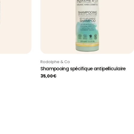
Taper:
Rodolphe & Co
Shampooing spécifique antipelliculaire
Prix
35,00€
habituel