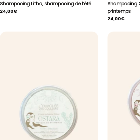
Shampooing Litha, shampooing de l’été
Shampooing O
printemps
Prix
24,00€
Prix
24,00€
habituel
habituel