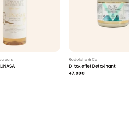
Taper:
ouleurs
Rodolphe & Co
LUNASA
D-tox effet Detoxinant
Prix
47,00€
habituel