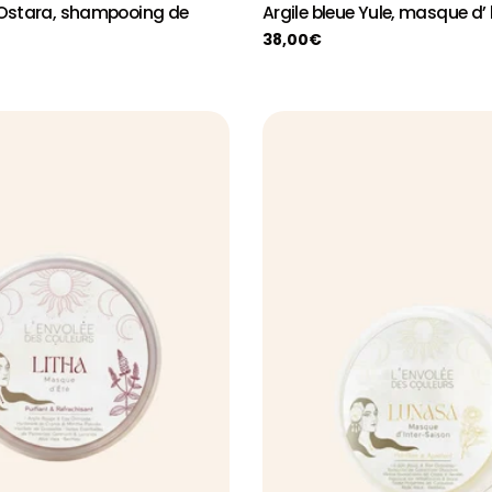
stara, shampooing de
Argile bleue Yule, masque d’ 
Prix
38,00€
habituel