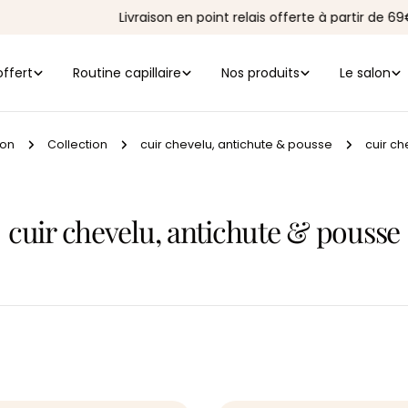
Livraison en point relais offerte à partir de 69€ d'ac
offert
Routine capillaire
Nos produits
Le salon
on
Collection
cuir chevelu, antichute & pousse
cuir ch
C
cuir chevelu, antichute & pousse
o
l
l
e