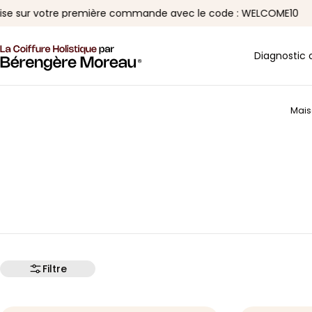
Aller
r votre première commande avec le code : WELCOME10
au
contenu
Diagnostic 
Mais
Filtre