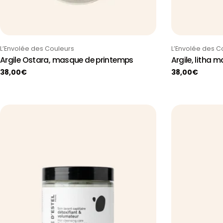
Taper:
Taper:
L’Envolée des Couleurs
L’Envolée des C
Argile Ostara, masque de printemps
Argile, litha m
Prix
38,00€
Prix
38,00€
habituel
habituel