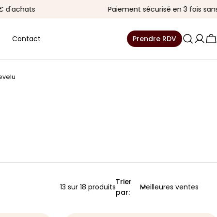
hats
Paiement sécurisé en 3 fois sans frais 
Contact
Prendre RDV
Se
C
conn
evelu
Trier
13 sur 18 produits
par: