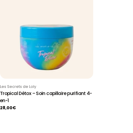
Taper:
Les Secrets de Loly
Tropical Détox – Soin capillaire purifiant 4-
en-1
Prix
28,00€
habituel