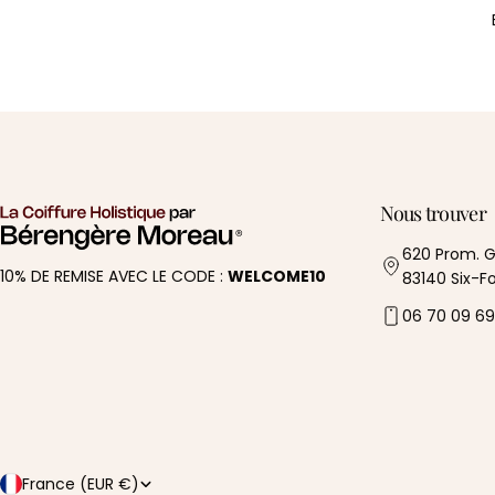
Nous trouver
620 Prom. G
10% DE REMISE AVEC LE CODE :
WELCOME10
83140 Six-F
06 70 09 69
P
France (EUR €)