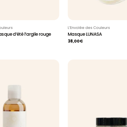
Taper:
ouleurs
L’Envolée des Couleurs
asque d’été l’argile rouge
Masque LUNASA
Prix
38,00€
habituel