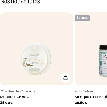
Nos nouveautés
Épuisé
Ajouter au panier
Taper:
Taper:
L’Envolée des Couleurs
Kalia Nature
Masque LUNASA
Masque Coco-Spir
Prix
38,00€
Prix
25,90€