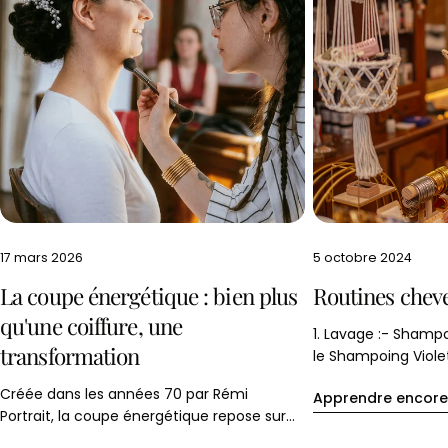
17 mars 2026
5 octobre 2024
La coupe énergétique : bien plus
Routines chev
qu'une coiffure, une
1. Lavage :- Sham
transformation
le Shampoing Violet
neutraliser les refle
Créée dans les années 70 par Rémi
Apprendre encore
ton blond.2. Après
Portrait, la coupe énergétique repose sur
l’Après-shampoing 
une vision holistique du cheveu. À l'aide
Rodolphe & Co. Il v