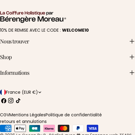
10% DE REMISE AVEC LE CODE :
WELCOME10
Nous trouver
Shop
Informations
P
France (EUR €)
a
Facebook
Instagram
TIC
Tac
y
CGV
Mentions Légales
Politique de confidentialité
s
retours et annulations
Méthodes
/
de